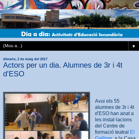
▼
dimarts, 2 de maig del 2017
Actors per un dia. Alumnes de 3r i 4t
d'ESO
Avui els 55
alumnes de 3r i 4t
d'ESO han anat a
les instal·lacions
del Centre de
formació teatral
El
Galliner
, a la Casa