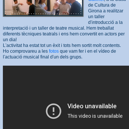
de Cultura de
Girona a realitzar
un taller
d'introducció a la
interpretació i un taller de teatre musical. Hem treballat
diferents tècniques teatrals i ens hem convertit en actors per
un dia!
L'activitat ha estat tot un èxit i tots hem sortit molt contents.
Ho comprovareu a les
fotos
que vam fer i en el vídeo de
l'actuació musical final d'un dels grups.