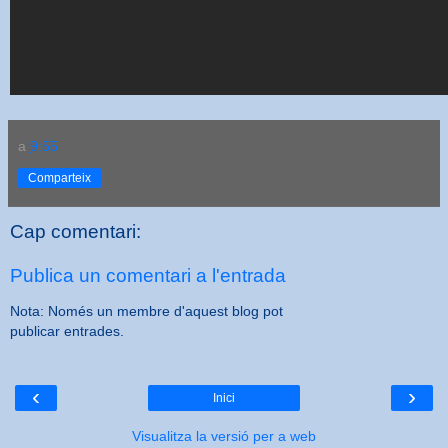
a
9:55
Comparteix
Cap comentari:
Publica un comentari a l'entrada
Nota: Només un membre d'aquest blog pot
publicar entrades.
‹
›
Inici
Visualitza la versió per a web