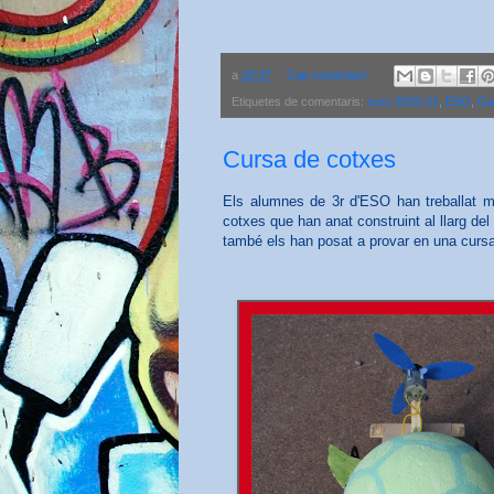
a
20:37
Cap comentari:
Etiquetes de comentaris:
curs 2020-21
,
ESO
,
Ga
Cursa de cotxes
Els alumnes de 3r d'ESO han treballat m
cotxes que han anat construint al llarg d
també els han posat a provar en una curs