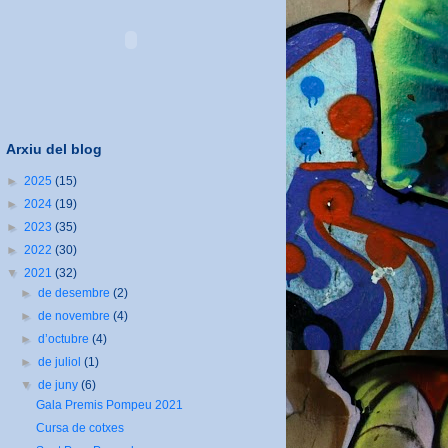
Arxiu del blog
►
2025
(15)
►
2024
(19)
►
2023
(35)
►
2022
(30)
▼
2021
(32)
►
de desembre
(2)
►
de novembre
(4)
►
d’octubre
(4)
►
de juliol
(1)
▼
de juny
(6)
Gala Premis Pompeu 2021
Cursa de cotxes