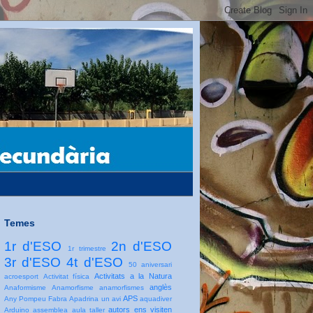
Temes
1r d'ESO
2n d'ESO
1r trimestre
3r d'ESO
4t d'ESO
50 aniversari
Activitats a la Natura
acroesport
Activitat física
anglès
Anaformisme
Anamorfisme
anamorfismes
APS
Any Pompeu Fabra
Apadrina un avi
aquadiver
autors ens visiten
Arduino
assemblea
aula taller