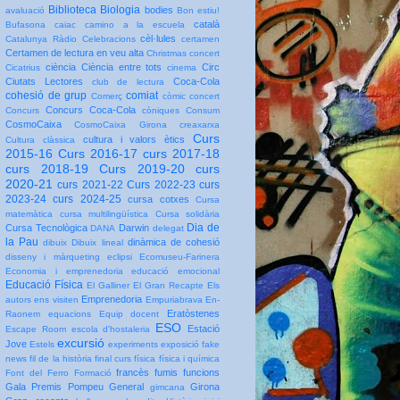
Biblioteca
Biologia
bodies
avaluació
Bon estiu!
català
Bufasona
caiac
camino a la escuela
cèl·lules
Catalunya Ràdio
Celebracions
certamen
Certamen de lectura en veu alta
Christmas concert
ciència
Ciència entre tots
Circ
Cicatrius
cinema
Ciutats Lectores
Coca-Cola
club de lectura
cohesió de grup
comiat
Comerç
còmic
concert
Concurs Coca-Cola
Concurs
còniques
Consum
CosmoCaixa
CosmoCaixa Girona
creaxarxa
Curs
cultura i valors ètics
Cultura clàssica
2015-16
Curs 2016-17
curs 2017-18
curs 2018-19
Curs 2019-20
curs
2020-21
curs 2021-22
Curs 2022-23
curs
2023-24
curs 2024-25
cursa cotxes
Cursa
matemàtica
cursa multilingüística
Cursa solidària
Dia de
Cursa Tecnològica
Darwin
DANA
delegat
la Pau
dinàmica de cohesió
dibuix
Dibuix lineal
disseny i màrqueting
eclipsi
Ecomuseu-Farinera
Economia i emprenedoria
educació emocional
Educació Física
El Galliner
El Gran Recapte
Els
Emprenedoria
autors ens visiten
Empuriabrava
En-
Eratòstenes
Raonem
equacions
Equip docent
ESO
Estació
Escape Room
escola d'hostaleria
excursió
Jove
Estels
experiments
exposició
fake
news
fil de la història
final curs
física
física i química
francès
fumis
funcions
Font del Ferro
Formació
Gala Premis Pompeu
General
Girona
gimcana