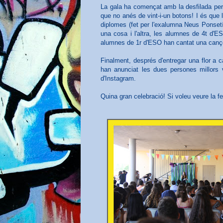
La gala ha començat amb la desfilada per 
que no anés de vint-i-un botons! I és que
diplomes (fet per l'exalumna Neus Ponsetí
una cosa i l'altra, les alumnes de 4t d'E
alumnes de 1r d'ESO han cantat una cançó
Finalment, després d'entregar una flor a 
han anunciat les dues persones millors 
d'Instagram.
Quina gran celebració! Si voleu veure la 