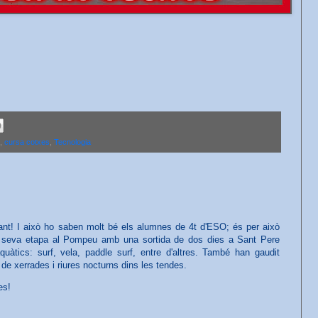
,
cursa cotxes
,
Tecnologia
t! I això ho saben molt bé els alumnes de 4t d'ESO; és per això
 seva etapa al Pompeu amb una sortida de dos dies a Sant Pere
uàtics: surf, vela, paddle surf, entre d'altres. També han gaudit
i de xerrades i riures nocturns dins les tendes.
ies!