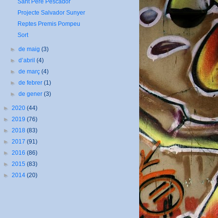
Sant Pere Pescador
Projecte Salvador Sunyer
Reptes Premis Pompeu
Sort
►
de maig
(3)
►
d’abril
(4)
►
de març
(4)
►
de febrer
(1)
►
de gener
(3)
►
2020
(44)
►
2019
(76)
►
2018
(83)
►
2017
(91)
►
2016
(86)
►
2015
(83)
►
2014
(20)