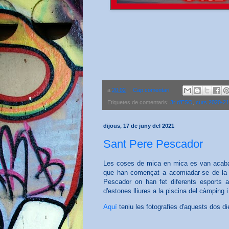
a
20:02
Cap comentari:
Etiquetes de comentaris:
3r d'ESO
,
curs 2020-21
dijous, 17 de juny del 2021
Sant Pere Pescador
Les coses de mica en mica es van acaban
que han començat a acomiadar-se de la
Pescador on han fet diferents esports aq
d'estones lliures a la piscina del càmping 
Aquí
teniu les fotografies d'aquests dos d