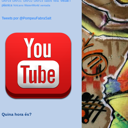
Visual i
UAP19
UAP21
UAP22
UAP23
valors
Vela
plàstica
Volcans
WaterWorld
xerrada
Tweets por @PompeuFabraSalt
Quina hora és?