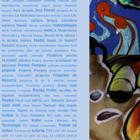
Gran recapte
halloween
heredity
Història
inici
intel.ligència emocional
iogurt
Ipads
Itineraris
Jocs Florals
Jocs de taula
segurs
l'enigma de la
La fotosíntesi
Les
memòria
laboratori
lectura
Lecxit
Vetes
Llengua
llengua castellana
literatura
matemàtiques
ludoteca
Marató
Marxa solidària
MMACA
Modernisme
Medi Ambient
menstruació
Museu de la ciència i
Montfullà-La Miquela
Museu
Nadal
la tècnica
música
Nadal 18
Nadal17
Nadal19
Naturals
noves tecnologies
Optativa Fem
de periodistes Diari de Girona
paisatges
Pau
Picalletres
piscina
percussió
perills pantalla
PLASMAT
plàstica
pràctiques de
Portes obertes
Premis Pompeu
laboratori
primària
probabilitat
projecte
Projecte Pompeu
projecte telemàtic
Projectes de
projectes
projecte VídeoMAT
Recerca
projetcte fil de la història
proves
Quina
ràdio
extraordinàries
Punt-Avui
química
Recital Poètic
recollida de
reacciona i explota
joguines
recuperacions
relat breu
relaxació
Reptes
SAFIS
Salvador Sunyer
Ripoll
rock
salut
Sant Jordi
Santuari dels àngels
Sant Miquel
Sigues tu
socials
Sort
setembre
Sistema solar
sortida
Sumatius
St Pere
TAC
taller
taller de
teatre
percussió
tallers
teatre Mamma Mia
Tecnologia
Treball de
TIC
treball cooperatiu
tutoria
síntesi
TV3
Tricentenari
UAP 16! música
UAP 17
UAP 18
UAP 20
Uap 24
UAP15
UAP16