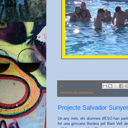
a
22:16
Cap comentari:
Etiquetes de comentaris:
4t d'ESO
,
curs 2020-21
Projecte Salvador Sunye
Un any més, els alumnes d'ESO han partic
fet una gimcana literària pel Barri Vell 